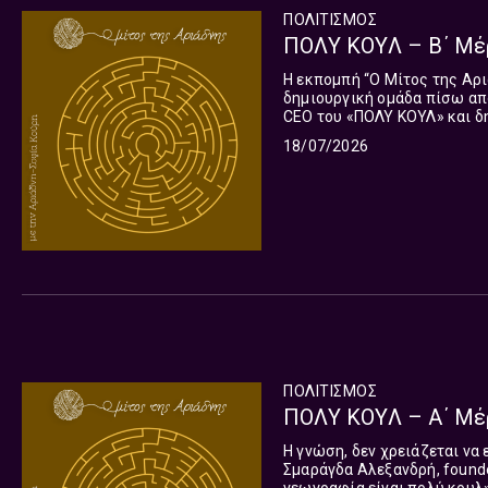
ΠΟΛΙΤΙΣΜΌΣ
ΠΟΛΥ ΚΟΥΛ – Β΄ Μέρ
H εκπομπή “Ο Μίτος της Αρι
δημιουργική ομάδα πίσω από το project «ΠΟΛΥ
CEO του «ΠΟΛΥ ΚΟΥΛ» και δη
Μαυρωτά, εικονογράφος και 
18/07/2026
ΠΟΛΙΤΙΣΜΌΣ
ΠΟΛΥ ΚΟΥΛ – Α΄ Μέρ
Η γνώση, δεν χρειάζεται να εί
Σμαράγδα Αλεξανδρή, founde