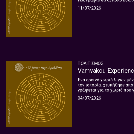
γεωγραφία είναι πολύ κουλ»
τον Κώστα Πλησιώτη που μαν
11/07/2026
ΠΟΛΙΤΙΣΜΌΣ
Vamvakou Experience
Ένα ορεινό χωριό λίγων μό
την ιστορία, χτυπήθηκε από
γράφεται για το χωριό που γεμίζει πάλι με ζωή…
Festival, στις 4 και 5 Ιουλί
04/07/2026