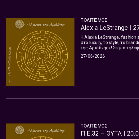
ΠΟΛΙΤΙΣΜΌΣ
Alexia LeStrange | 2
Η Alexia LeStrange, fashion 
στο luxury, το style, τα bra
της Αριάδνης»! Σε μια τηλεφωνική συνομιλία από το Λονδίνο, όπου ζει και εργάζεται τα
τελευταία χρόνια, εξετάζουμε
27/06/2026
ΠΟΛΙΤΙΣΜΌΣ
Π.Ε.32 – ΘΥΤΑ | 20.