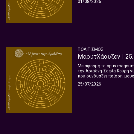
01/08/2026
ΠΟΛΙΤΙΣΜΌΣ
ΜαουτΧάουζεν | 25.
Με αφορμή το opus magnum 
την Αριάδνη-Σοφία Κούρη γι
που συνδυάζει ποίηση, μουσ
υλικό. Παραγωγή - παρου
25/07/2026