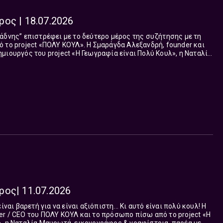
ος | 18.07.2026
άδνης” επιστρέφει με το δεύτερο μέρος της συζήτησης με τη
 ΚΟΥΛ». Η Σμαράγδα Αλεξανδρή, founder και
μιουργός του project «Η Γεωγραφία είναι Πολύ Κουλ», η Ναταλία
γραφίστρια, καθ...
ος| 11.07.2026
ναι βαρετή για να είναι αξιόπιστη... Κι αυτό είναι πολύ κουλ! Η
r / CEO του ΠΟΛΥ ΚΟΥΛ και το πρόσωπο πίσω από το project «Η