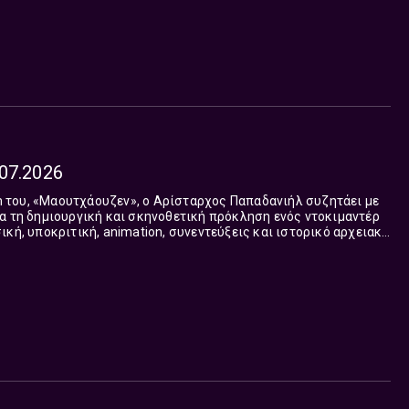
07.2026
του, «Μαουτχάουζεν», ο Αρίσταρχος Παπαδανιήλ συζητάει με
α τη δημιουργική και σκηνοθετική πρόκληση ενός ντοκιμαντέρ
ική, υποκριτική, animation, συνεντεύξεις και ιστορικό αρχειακό
σίαση: Αριάδνη-Σοφία Κ...