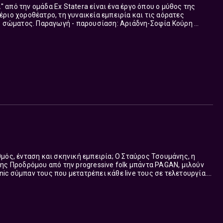
'' από την ομάδα Ex Statera είναι ένα έργο όπου ο μύθος της
ριο χοροθέατρο, τη γυναικεία εμπειρία και τις αόρατες
ιστορίες της εργασίας & του σώματος. Παραγωγή - παρουσίαση: Αριάδνη-Σοφία Κούρη ...
μός, ένταση και σκηνική εμπειρία; Ο Σταύρος Τσουμάνης, η
ης Προδρόμου από την progressive folk μπάντα PAGAN, μιλούν
onic σύμπαν τους που μετατρέπει κάθε live τους σε τελετουργία.
Παραγωγή - παρουσίαση: Αριάδνη-Σοφία Κούρη ...