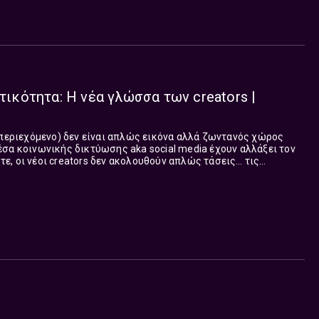
ντικότητα: Η νέα γλώσσα των creators |
(περιεχόμενο) δεν είναι απλώς εικόνα αλλά ζωντανός χώρος
σα κοινωνικής δικτύωσης aka social media έχουν αλλάξει τον
, οι νέοι creators δεν ακολουθούν απλώς τάσεις… τις
content creator Σοφία Περί...