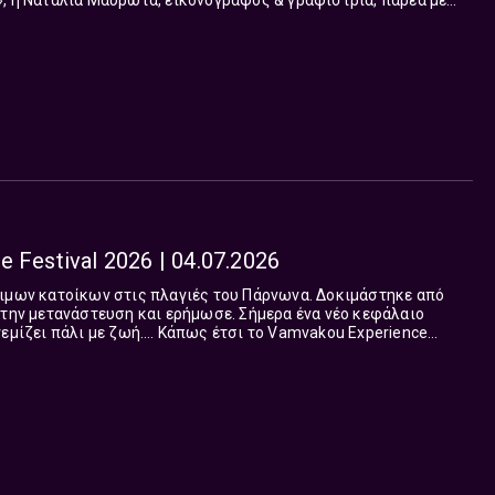
, η Ναταλία Μαυρωτά, εικονογράφος & γραφίστρια, παρέα με
ατζ...
 Festival 2026 | 04.07.2026
νιμων κατοίκων στις πλαγιές του Πάρνωνα. Δοκιμάστηκε από
 την μετανάστευση και ερήμωσε. Σήμερα ένα νέο κεφάλαιο
. Κάπως έτσι το Vamvakou Experience
ου 2026 στη Βαμβακού Λακωνίας, μετατρέπ...