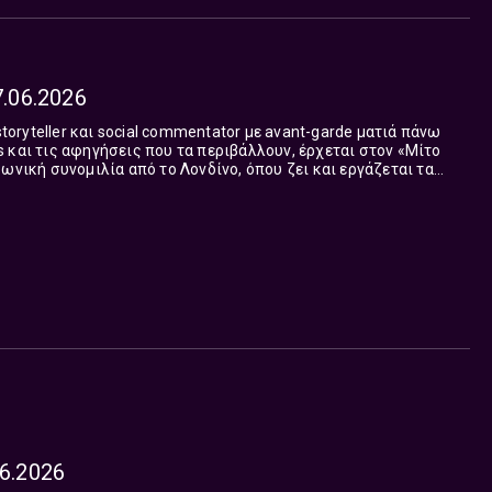
7.06.2026
storyteller και social commentator με avant-garde ματιά πάνω
nds και τις αφηγήσεις που τα περιβάλλουν, έρχεται στον «Μίτο
 τι σημαίνει μό...
06.2026