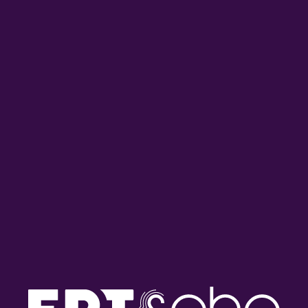
Κάτω Ιταλία | 09.01.2026
09/01/2026
ΩΡΑ ΕΛΛΑΔΑΣ
ΑΦΙΕΡΩΜΑΤΑ
ΑΦΙΕΡΏΜΑΤΑ
ΜΟΥΣΙΚΗ
ΜΟΥΣΙΚΉ
ΠΟΛΙΤΙΣΜΌΣ
Είμαι ο Στράτος Παγιουμτζής, από
παιδί στην πιάτσα… | 08.01.2026
08/01/2026
PODCAST ΣΤΗ ΦΩΝΉ ΤΗΣ ΕΛΛΆΔΑΣ
Μίλα μου για ταξίδια: Εξορμήσεις
ανήμερα των Θεοφανίων |
06.01.2026