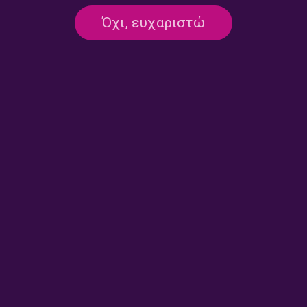
04.06.2025
Όχι, ευχαριστώ
04/06/2025
ΣΤΑ ΓΗΠΕΔΑ ΤΗΣ ΙΣΤΟΡΙΑΣ
Το ποδόσφαιρο στην Ουρουγουάη, α’
μέρος | 01.06.2025
01/06/2025
ΑΦΥΛΑΧΤΗ ΔΙΑΒΑΣΗ
Ένα βλέμμα για την Παλαιστίνη –
Μέρος Α: “Πεθαίνοντας για την
αλήθεια στη Γάζα” | 30.05.2025