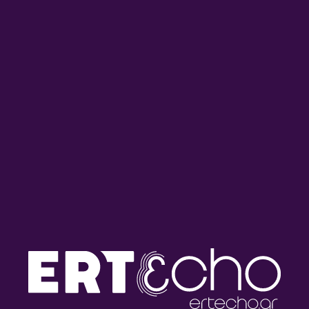
20/07/2026
INFINITELY CURIOUS
Infinitely Curious: The symphony of
Epigenetics | 19.07.2026
19/07/2026
ΤΑΞΙΔΙΑ ΠΟΥ ΑΛΛΑΖΟΥΝ ΤΟ ΒΛΕΜΜΑ
Ταξίδια που αλλάζουν το βλέμμα:
Αφιέρωμα στο ιστορικό σινεμά
ΠΑΛΑΣ | 13.07.2026