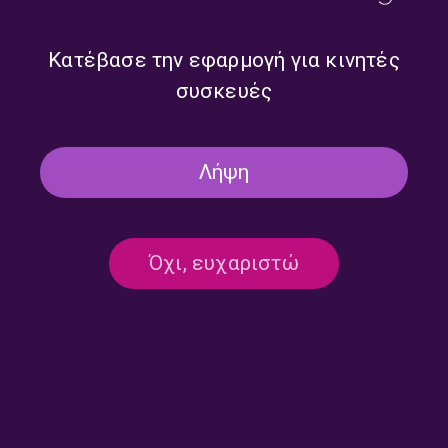
13/07/2026
Κατέβασε την εφαρμογή για κινητές
συσκευές
INFINITELY CURIOUS
Infinitely Curious: The power of the
Λήψη
gaze | 12.07.2026
12/07/2026
Όχι, ευχαριστώ
ΤΑΞΙΔΙΑ ΠΟΥ ΑΛΛΑΖΟΥΝ ΤΟ ΒΛΕΜΜΑ
Μόλυβος Λέσβου: Εκεί όπου η
παράδοση παραμένει ζωντανή |
06.07.2026
06/07/2026