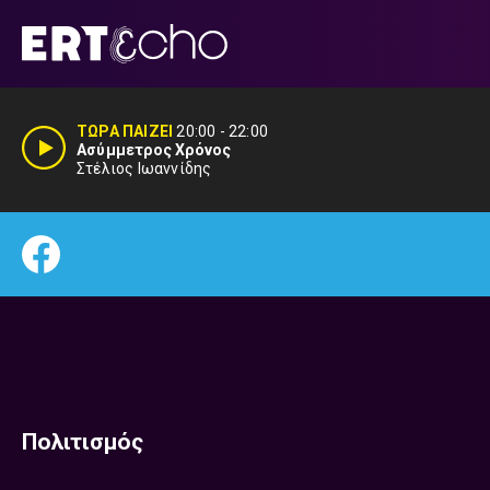
Μετάβαση
σε
περιεχόμενο
ΤΩΡΑ ΠΑΙΖΕΙ
20:00
-
22:00
Ασύμμετρος Χρόνος
Στέλιος Ιωαννίδης
Πολιτισμός