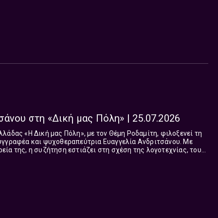
παρουσιάζουν ζωντανά τρ...
σάνου στη «Δική μας Πόλη» | 25.07.2026
λάδας «Η Δική μας Πόλη», με τον Θέμη Ροδαμίτη, φιλοξενεί τη
υγγραφέα και ψυχοθεραπεύτρια Ευαγγελία Ανδριτσάνου. Με
ία της, η συζήτηση εστιάζει στη σχέση της λογοτεχνίας, του
 ψυχοθεραπείας, καθώς κα...