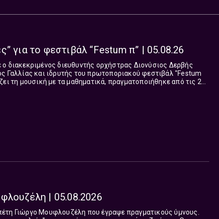
” για το φεστιβάλ “Festum π” | 05.08.26
 ο διακεκριμένος διευθυντής ορχήστρας Διονύσιος Δερβής
ος Γαλλίας και ιδρυτής του πρωτοποριακού φεστιβάλ "Festum
ζει τη μουσική με τα μαθηματικά, πραγματοποιήθηκε από τις 26
ύστου στα Χανιά για 5η χρ...
φλουζέλη | 05.08.2026
πέτη Γιώργο Μουφλουζέλη που έγραψε πραγματικούς ύμνους.