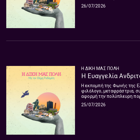
Στο στούντιο της εκπομπής 
26/07/2026
Η ΔΙΚΗ ΜΑΣ ΠΟΛΗ
Η Ευαγγελία Ανδριτ
H εκπομπή της Φωνής της Ελ
φιλόλογο, μεταφράστρια, σ
αφορμή την πολύπλευρη πορε
θεάτρου και της υπαρξιακής
25/07/2026