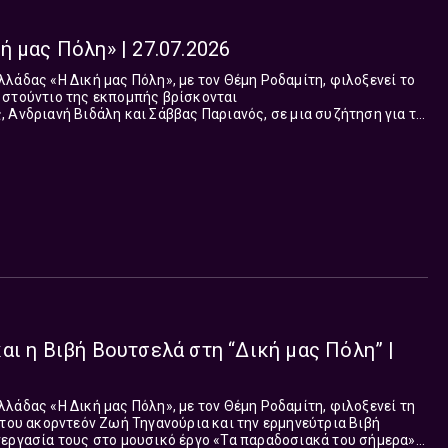
ή μας Πόλη» | 27.07.2026
λάδας «Η Δική μας Πόλη», με τον Θέμη Ροδαμίτη, φιλοξενεί το
 στούντιο της εκπομπής βρίσκονται
 Ανδριανή Βιδάλη και Σάββας Παριανός, σε μια συζήτηση για τη
ι τις καλλιτεχνικές τους αναζητήσεις. Με επιρροές από
 τη φανκ κα...
αι η Βιβή Βουτσελά στη “Δική μας Πόλη” |
λάδας «Η Δική μας Πόλη», με τον Θέμη Ροδαμίτη, φιλοξενεί τη
 του ακορντεόν Ζωή Τηγανούρια και την ερμηνεύτρια Βιβή
εργασία τους στο μουσικό έργο «Τα παραδοσιακά του σήμερα».