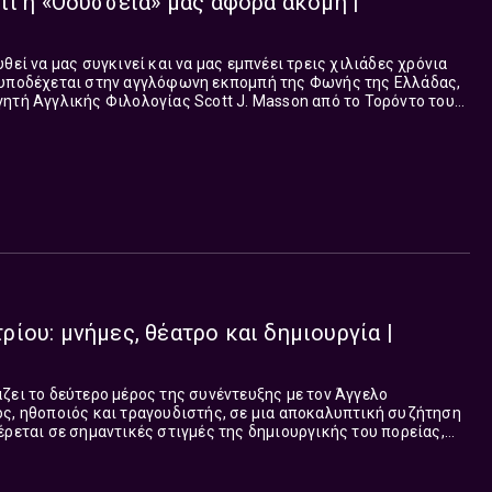
Γιατί η «Οδύσσεια» μάς αφορά ακόμη |
θεί να μας συγκινεί και να μας εμπνέει τρεις χιλιάδες χρόνια
αθηγητή Αγγλικής Φιλολογίας Scott J. Masson από το Τορόντο του
 ταξίδι σ...
ίου: μνήμες, θέατρο και δημιουργία |
ζει το δεύτερο μέρος της συνέντευξης με τον Άγγελο
έρεται σε σημαντικές στιγμές της δημιουργικής του πορείας,
αστάσεις στις οποίες συμ...