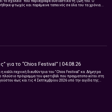
ι το σχολείο" που περιέγραφε ουσιαστικά τη ζωή του. Ο
ήθηκε φτωχός και παρέμεινε ταπεινός σε όλα του τα χρόνια.
άφερε να φτιάξει μια ιστορία γύρω από το...
 για το “Chios Festival” | 04.08.26
 καλλιτεχνική διευθύντρια του "Chios Festival" κα. Δήμητρα
το πλούσιο πρόγραμμα του φεστιβάλ που πραγματοποιείται στη
γούστου έως και τις 4 Σεπτεμβρίου 2026 υπό την αιγίδα της
llenic Chamber ofCom...