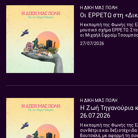
Η ΔΙΚΗ ΜΑΣ ΠΟΛΗ
Οι ΕΡΡΕΤΩ στη «Δικ
Η εκπομπή της Φωνής της Ελ
μουσικό σχήμα ΕΡΡΕΤΩ. Στο
οι Μιχαήλ Εφραίμ Τσουμπός,
μουσική δημιουργία, το θέατρο κα
27/07/2026
τη ροκ, την μπλουζ, την τζαζ,
Η ΔΙΚΗ ΜΑΣ ΠΟΛΗ
Η Ζωή Τηγανούρια κ
26.07.2026
Η εκπομπή της Φωνής της Ελ
συνθέτρια και δεξιοτέχνιδα
Βουτσελά, με αφορμή τη συν