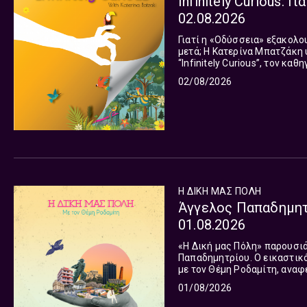
Infinitely Curious: 
02.08.2026
Γιατί η «Οδύσσεια» εξακολου
μετά; Η Κατερίνα Μπατζάκη υποδέχεται στην αγγλόφωνη εκπομπή της Φωνής της Ελλάδας,
“Infinitely Curious”, τον κ
Καναδά, σε ένα συναρπαστικό
02/08/2026
Η ΔΙΚΗ ΜΑΣ ΠΟΛΗ
Άγγελος Παπαδημητρ
01.08.2026
«Η Δική μας Πόλη» παρουσιά
Παπαδημητρίου. Ο εικαστικός, ηθοποιός και τραγουδιστής, σε μια αποκαλυπτική συζήτηση
με τον Θέμη Ροδαμίτη, αναφ
στις μεγάλες θεατρικές παρ
01/08/2026