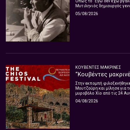
Όπως το "Εγώ δεν έχω βγάλε
Μυτιληνιός δημιουργός γενν
Αγαπήθηκε όσο λίγοι και κατ
05/08/2026
ΚΟΥΒΕΝΤΕΣ ΜΑΚΡΙΝΕΣ
“Κουβέντες μακρινές”
Στην εκπομπή φιλοξενήθηκε η
Μουτζούρη και μίλησε για 
μυροβόλο Χίο από τις 24 Αυ
UNESCO και του American-He
04/08/2026