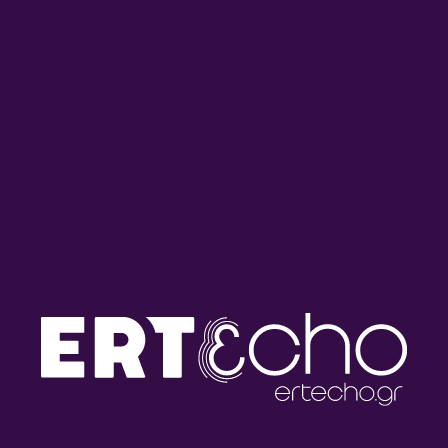
ΕΝΗΜΕΡΩΣΗ
ΕΝΗΜΈΡΩΣΗ
ΣΥΝΕΝΤΕΥΞΕΙΣ
ΣΥΝΕΝΤΕΎΞΕΙΣ
Δύο Όψεις – Πολλές Απόψεις,
Τετάρτη, 5 Οκτωβρίου 2022
05/10/2022
ΕΝΗΜΕΡΩΣΗ
ΕΝΗΜΈΡΩΣΗ
ΣΥΝΕΝΤΕΥΞΕΙΣ
ΣΥΝΕΝΤΕΎΞΕΙΣ
Δύο Όψεις – Πολλές Απόψεις,
Παρασκευή, 30 Σεπτεμβρίου 2022
30/09/2022