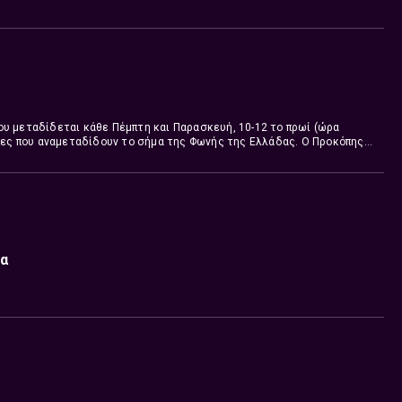
υ μεταδίδεται κάθε Πέμπτη και Παρασκευή, 10-12 το πρωί (ώρα
ίδες που αναμεταδίδουν το σήμα της Φωνής της Ελλάδας. Ο Προκόπης
ο, με βασικό άξονα την Ελληνική Επικαιρότητα, αλλά και πρόσωπα και
πολιτικούς, επιστήμονες, δημοσιογράφους, εκπροσώπους μη
ιας, καλλιτέχνες κ.α..
Τον συντονισμό και τη δημοσιογραφική
σα