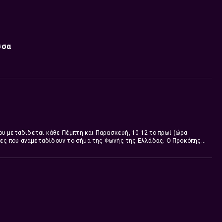
σσα
υ μεταδίδεται κάθε Πέμπτη και Παρασκευή, 10-12 το πρωί (ώρα
ίδες που αναμεταδίδουν το σήμα της Φωνής της Ελλάδας. Ο Προκόπης
ο, με βασικό άξονα την Ελληνική Επικαιρότητα, αλλά και πρόσωπα και
πολιτικούς, επιστήμονες, δημοσιογράφους, εκπροσώπους μη
ιας, καλλιτέχνες κ.α..
Τον συντονισμό και τη δημοσιογραφική