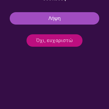
Λήψη
ΑΘΛΗΤΙΣΜΌΣ
ΣΥΝΕΝΤΕΥΞΕΙΣ
ΣΥΝΕΝΤΕΎΞΕΙΣ
Η Έλλη Μπρούσα στην “Αθλητική
Φωνή” | 04.07.2026
Όχι, ευχαριστώ
04/07/2026
ΑΘΛΗΤΙΣΜΌΣ
ΣΥΝΕΝΤΕΥΞΕΙΣ
ΣΥΝΕΝΤΕΎΞΕΙΣ
Ο Στέφανος Δημόπουλος στην
“Αθλητική Φωνή” | 27.06.2026
27/06/2026