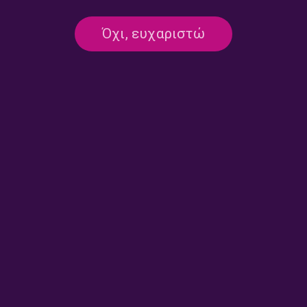
Όχι, ευχαριστώ
ΓΑΣΤΡΟΝΟΜΊΑ
“Γλυκιά ζωή” με τους Νίκο Ιωαννίδη
και Νατάσα Βησσαρίωνος | 15.05.26
15/05/2026
ΓΑΣΤΡΟΝΟΜΊΑ
“Γλυκιά ζωή” με τους Νατάσα
Βησσαρίωνος και Νίκο Ιωαννίδη |
08.05.2026
08/05/2026