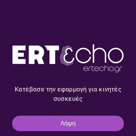
ΓΑΣΤΡΟΝΟΜΊΑ
“Γλυκιά ζωή” με τους Νίκο Ιωαννίδη
και Νατάσα Βησσαρίωνος | 29.05.26
29/05/2026
Κατέβασε την εφαρμογή για κινητές
ΓΑΣΤΡΟΝΟΜΊΑ
συσκευές
“Γλυκιά ζωή” με τους Νίκο Ιωαννίδη
και Νατάσα Βησσαρίωνος |
22.05.2026
22/05/2026
Λήψη