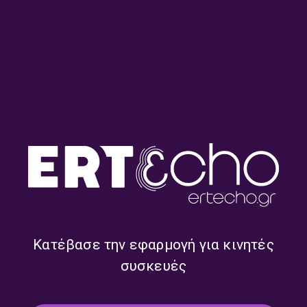
ΠΟΛΙΤΙΣΜΌΣ
Οι Ολυμπιακοί Αγώνες μέσα στον
χρόνο (Β Μέρος) | 20.07.2026
20/07/2026
ΠΟΛΙΤΙΣΜΌΣ
Το ελληνικό καλοκαίρι μέσα από την
ποίηση και το τραγούδι | 19.07.2026
19/07/2026
Κατέβασε την εφαρμογή για κινητές
συσκευές
ΠΟΛΙΤΙΣΜΌΣ