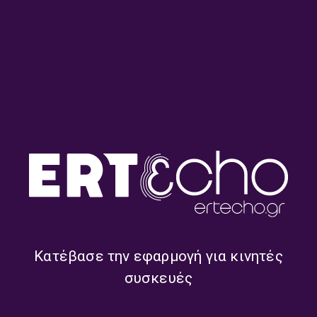
CARTE POSTALE - ΕΝΑΣ ΜΕΤΑΦΡΑΣΤΗΣ
ΕΞΟΜΟΛΟΓΕΙΤΑΙ
Αλέξανδρος Κυπριώτης προς
Ingeborg Bachmann | Κυριακή 05
Ιουλίου 2026
05/07/2026
ΜΙΚΡΕΣ ΔΕΞΑΜΕΝΕΣ ΜΕΛΑΝΗΣ
Giuseppe Tomasi Di Lampedusa : Η
Σειρήνα | Σάββατο 04 Ιουλίου 2026
05/07/2026
Κατέβασε την εφαρμογή για κινητές
συσκευές
CARTE POSTALE - ΕΝΑΣ ΜΕΤΑΦΡΑΣΤΗΣ
ΕΞΟΜΟΛΟΓΕΙΤΑΙ