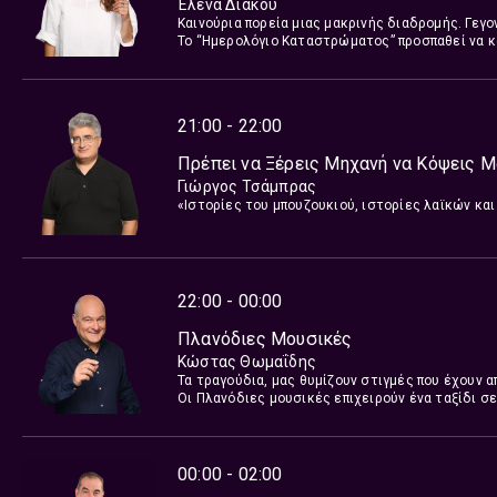
Έλενα Διάκου
Καινούρια πορεία μιας μακρινής διαδρομής. Γεγο
Το “Ημερολόγιο Καταστρώματος” προσπαθεί να κ
που κυλά. Συνταξιδιώτες οι ακροατές, ούριος άν
21:00 - 22:00
Πρέπει να Ξέρεις Μηχανή να Κόψεις 
Γιώργος Τσάμπρας
«Ιστορίες του μπουζουκιού, ιστορίες λαϊκών κα
22:00 - 00:00
Πλανόδιες Μουσικές
Κώστας Θωμαΐδης
Τα τραγούδια, μας θυμίζουν στιγμές που έχουν 
Οι Πλανόδιες μουσικές επιχειρούν ένα ταξίδι σ
αγαπήσουμε.
00:00 - 02:00