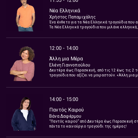
11:55 - 12:00
Νέα Ελληνικά
Χρήστος Παπαμιχάλης
Ένα ένθετο για τα Νέα Ελληνικά τραγούδια που 
Τα Νέα Ελληνικά τραγούδια που μιλάνε ελληνικά,
από αυτήν της μουσικής. Τα Νέα Ελληνικά των 
ανεξάρτητων, αλλά και των καθόλου δισκογραφ
Επιμέλεια: Χρήστος Παπαμιχάλης
12:00 - 14:00
Άλλη μια Μέρα
Ελένη Γιαννοπούλου
Δευτέρα έως Παρασκευή, από τις 12 έως τις 2 τ
τραγούδια που αξίζει να μοιραστούν. «Άλλη μια
14:00 - 15:00
Παντός Καιρού
Βάνα Δαφέρμου
“Παντός καιρού” από Δευτέρα έως Παρασκευή στι
πάντα το καινούργιο τραγούδι της ημέρας!
Παλιά τραγούδια που κουβαλάνε μνήμες αλλά και