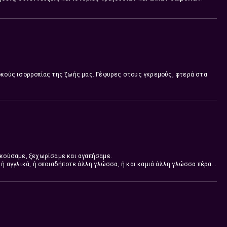
οκούς ισορροπίας της ζωής μας. Γέφυρες στους γκρεμούς, φτερά στα
τιγμή του ταξιδιού.
υμα, στο Δεύτερο Πρόγραμμα προτείνει τραγούδια από το έντεχνο
ύμε την αγάπη για αυτό το πολύτιμο κοίτασμα των κλασικών αλλά και
μας.
ακούσαμε, ξεχωρίσαμε και αγαπήσαμε.
 ή αγγλικά, ή οποιαδήποτε άλλη γλώσσα, ή και καμιά άλλη γλώσσα πέρα
μεγάλων δισκογραφικών, των μικρότερων δισκογραφικών, των
ικών, αυτά που κυκλοφορούν με προσωπικές παραγωγές.
Ακούστε τα Νέα Ελληνικά στο Δεύτερο Πρόγραμμα 103,7 κάθε μέρα από Δευτέρα έως Παρασκευή στις 11:55 και 19:55