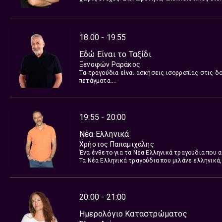
18:00 - 19:55
Εδώ Είναι το Ταξίδι
Ξενοφών Ραράκος
Tα τραγούδια είναι ασκήσεις ισορροπίας στις δ
πετάγματα.
Είναι οι φίλοι οι παντοτινοί κοντά μας σε κάθε σ
Ο Ξενοφών Ραράκος, καθημερινά 6 με 8 το απόγε
ελληνικό ρεπερτόριο και μας καλεί να μοιραστο
νεότερων δημιουργιών που δίνει νόημα στη ζωή 
19:55 - 20:00
Νέα Ελληνικά
Χρήστος Παπαμιχάλης
Ένα ένθετο για τα Νέα Ελληνικά τραγούδια που 
Τα Νέα Ελληνικά τραγούδια που μιλάνε ελληνικά,
από αυτήν της μουσικής. Τα Νέα Ελληνικά των 
ανεξάρτητων, αλλά και των καθόλου δισκογραφ
Επιμέλεια: Χρήστος Παπαμιχάλης
20:00 - 21:00
Ημερολόγιο Καταστρώματος