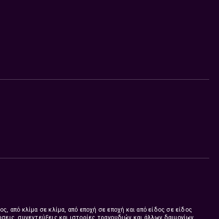
κάθεκτη!
ς, από κλίμα σε κλίμα, από εποχή σε εποχή και από είδος σε είδος
ήσεις, συνεντεύξεις και ιστορίες τραγουδιών και άλλων δαιμονίων.