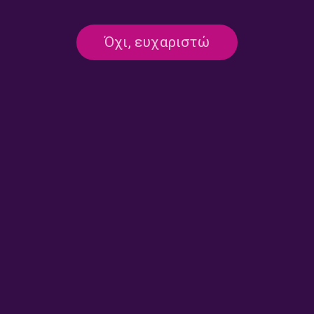
στην εκπομπή «Η Φωνή Που Μας
Ενώνει» | 19.08.2024
Όχι, ευχαριστώ
19/07/2024
ΠΟΛΙΤΙΣΜΌΣ
Ταξιδεύοντας στον χρόνο…1954-
2024 | 12.07.2024
12/07/2024
ΟΜΟΓΕΝΕΙΑ
Ο Μάριος Καζασίδης στη “Φωνή που