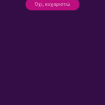
Όχι, ευχαριστώ
ΜΟΥΣΙΚΟ ΑΠΟΣΤΑΓΜΑ
Το “Μουσικό Απόσταγμα” της Βάσως
Αλαγιάννη | 30.06.2026
30/06/2026
ΤΑ ΠΡΟΣΩΠΑ ΤΗΣ ΕΒΔΟΜΑΔΑΣ
«Η Μικρά Ασία ζωντανεύει μέσα από
τις μνήμες, τις μουσικές και τις
παραδόσεις της» | 24.06.2026
24/06/2026