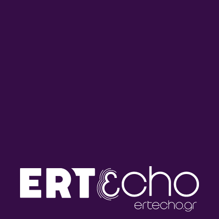
15/06/2026
ΑΦΙΕΡΏΜΑΤΑ
ΜΟΥΣΙΚΉ
Κατά του Νυν Αιώνος του
Απατεώνος – Μισάνθρωπη Αρετή ή
Ενάρετη Μισανθρωπία
στον Bach [1/2] | Κυριακή 07 Ιουνίου
2026
08/06/2026
ΑΦΙΕΡΏΜΑΤΑ
ΜΟΥΣΙΚΉ
Το Πολιτικό Θέατρο του Mozart: 2/2
– “Le Nozze di Figaro”,