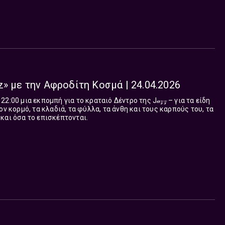
z» με την Αφροδίτη Κοσμά | 24.04.2026
:00 μια εκπομπή για το κραταιό Δέντρο της J𝒶𝓏𝓏 – για τα είδη
ον κορμό, τα κλαδιά, τα φύλλα, τα άνθη και τους καρπούς του, τα
και όσα το επισκέπτονται.