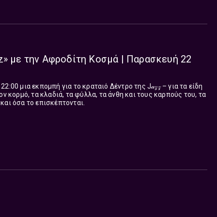
z» με την Αφροδίτη Κοσμά | Παρασκευή 22
:00 μια εκπομπή για το κραταιό Δέντρο της J𝒶𝓏𝓏 – για τα είδη
ον κορμό, τα κλαδιά, τα φύλλα, τα άνθη και τους καρπούς του, τα
και όσα το επισκέπτονται.