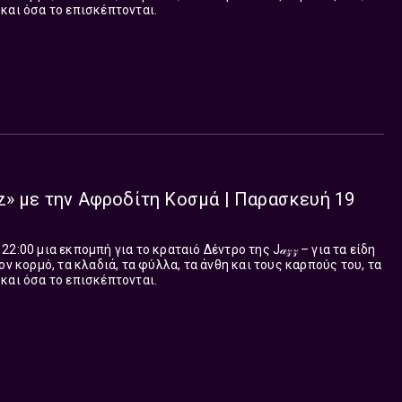
και όσα το επισκέπτονται.
z» με την Αφροδίτη Κοσμά | Παρασκευή 19
:00 μια εκπομπή για το κραταιό Δέντρο της J𝒶𝓏𝓏 – για τα είδη
ον κορμό, τα κλαδιά, τα φύλλα, τα άνθη και τους καρπούς του, τα
και όσα το επισκέπτονται.