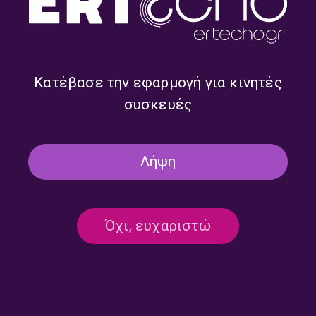
Τρίτη 21 Ιουλίου 2026
21/07/2026
Κατέβασε την εφαρμογή για κινητές
συσκευές
ΚΑΛΟΚΑΙΡΙΝΑ ΦΕΣΤΙΒΑΛ ΤΗΣ EBU
Η Πρώτη Νύχτα των BBC Proms
2026, με την Αλεξάνδρα Γιαλίνη |
Παρασκευή 17 Ιουλίου 2026
Λήψη
17/07/2026
Όχι, ευχαριστώ
ΚΑΛΟΚΑΙΡΙΝΑ ΦΕΣΤΙΒΑΛ ΤΗΣ EBU
Το Φεστιβάλ Aldeburgh από τη