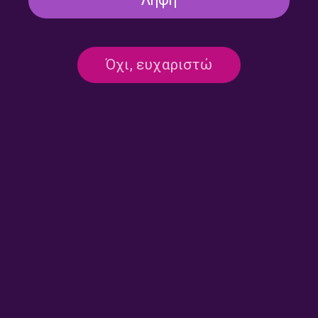
Λήψη
ΜΟΥΣΙΚΕΣ ΣΤΙΓΜΕΣ ΣΤΟ ΧΡΟΝΟ
“Μουσικές Στιγμές στο Χρόνο” με
Όχι, ευχαριστώ
την Κάτια Καλλιτσουνάκη |
04.12.2025
04/12/2025
ΑΠΟ ΤΗ ΜΟΥΣΙΚΗ ΤΟΥΣ ΜΑΘΑΙΝΩ ΤΗ ΖΩΗ
ΤΟΥΣ
Η Teresa Berganza Ερμηνεύει
Αναγεννησιακά Ισπανικά Τραγούδια |
30.11.2025
30/11/2025