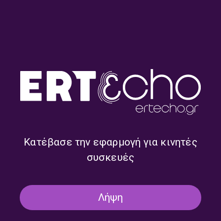
ΑΦΙΕΡΏΜΑΤΑ
ΜΟΥΣΙΚΗ
Επιστήμη και Μουσική: 1/2 –
Παναγιώτης Τζαναβάρης |
20.07.2026
20/07/2026
Κατέβασε την εφαρμογή για κινητές
ΑΦΙΕΡΏΜΑΤΑ
ΜΟΥΣΙΚΗ
συσκευές
“The Flight of the Phoenix” (1965) –
[2/2] | 17.07.2026
17/07/2026
Λήψη