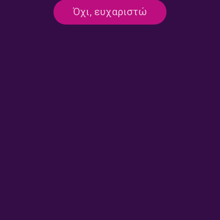
Γεωργιτζίκη | 23.07.2026
Όχι, ευχαριστώ
23/07/2026
ΕΚΠΟΜΠΈΣ
Νύχτα Στάσου με την Ελπίδα
Γεωργιτζίκη | 22.07.2026
22/07/2026
ΕΚΠΟΜΠΈΣ
Νύχτα Στάσου με την Ελπίδα
Γεωργιτζίκη | 21.07.2026