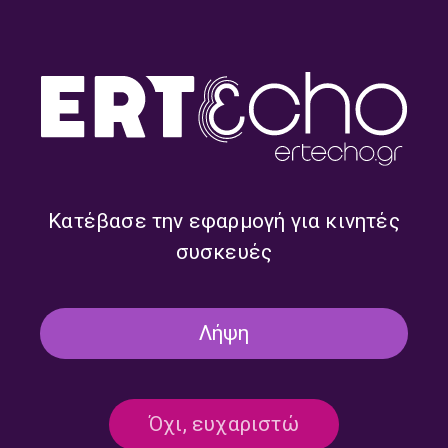
06.12.2025
06/12/2025
ΔΥΟ ΣΤΙΣ 3
“Δύο στις 3” με την Αννα Ασημέλη
και την Ελενα Καραθάνου |
Κατέβασε την εφαρμογή για κινητές
30.11.2025
συσκευές
30/11/2025
Λήψη
ΔΥΟ ΣΤΙΣ 3
Όχι, ευχαριστώ
“Δύο στις 3” με την Αννα Ασημέλη