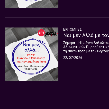
ΕΚΠΟΜΠΈΣ
Ναι μεν Αλλά με τον
Σήμερα: -Η Ιωάννα Λαλιώτου, Στέλεχος ΕΛΑΣ -Ο Κώστας Τσίγκας, Πρόεδρος Ένωσης
Αξιωματικών Πυροσβεστικής --Μετάδοση των κοινών δηλώσεων του Πρωθυπουργο
τη συνάντηση με τον Πορτογάλο ομόλογό του Στα γεγονότα
οι ματιές δεν είναι μία. Έω
22/07/2026
όλες τις παραμέτρους.Το “Ν
ανταποκρίνεται με συνέπεια
όλων των πτυχών της είδησ
1 το μεσημέρι.