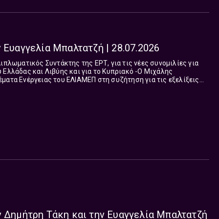
 Ευαγγελία Μπαλτατζή | 28.07.2026
άδας και Λιβύης και για το Κυπριακό -Ο Μιχάλης
ματα Ενέργειας του ΕΛΙΑΜΕΠ στη συζήτηση για τις εξελίξεις
στο Ιράν Στα γεγονότα και στη ζωή οι όψεις,
ίναι μία. Έως ότου αυτή αποδειχθεί, επιβεβαιωθεί, οφείλουμε να
τρους.Το “Ναι μεν Αλλά”, με την Ευαγγελία Μπαλτατζή και τον
ι με συνέπεια και ευθύνη στον απαιτητικό ακροατή, υπηρετεί
τυχών της είδησης και την έγκυρη ανάλυση. Από Δευτέρα έως
έρι.
ν Δημήτρη Τάκη και την Ευαγγελία Μπαλτατζή