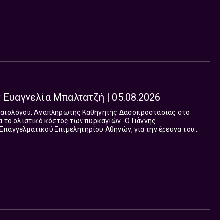
τρους.Το “Ναι μεν Αλλά”, με την Ευαγγελία Μπαλτατζή και τον
ι με συνέπεια και ευθύνη στον απαιτητικό ακροατή, υπηρετεί
τυχών της είδησης και την έγκυρη ανάλυση. Από Δευτέρα έως
έρι.
 Ευαγγελία Μπαλτατζή | 05.08.2026
 ολιστικό κόστος των πυρκαγιών -Ο Γιάννης
Επαγγελματικού Επιμελητηρίου Αθηνών, για την έρευνα του
ας Στα γεγονότα και στη ζωή οι όψεις, οι
ι μία. Έως ότου αυτή αποδειχθεί, επιβεβαιωθεί, οφείλουμε να
τρους.Το “Ναι μεν Αλλά”, με την Ευαγγελία Μπαλτατζή και τον
ι με συνέπεια και ευθύνη στον απαιτητικό ακροατή, υπηρετεί
τυχών της είδησης και την έγκυρη ανάλυση. Από Δευτέρα έως
έρι.