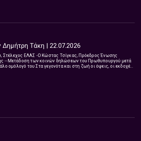
 Δημήτρη Τάκη | 22.07.2026
ύ μετά
 και στη ζωή οι όψεις, οι εκδοχές,
ς ότου αυτή αποδειχθεί, επιβεβαιωθεί, οφείλουμε να αναζητούμε
αι μεν Αλλά”, με την Ευαγγελία Μπαλτατζή και τον Δημήτρη Τάκη
 και ευθύνη στον απαιτητικό ακροατή, υπηρετεί την παρουσίαση
ης και την έγκυρη ανάλυση. Από Δευτέρα έως Παρασκευή 12 με