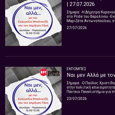
| 27.07.2026
Σήμερα: -Η Δήμητρα Κυρανούδη, ανταποκρίτρια της Deutsche Welle στη Γερμανία για επίθεση
στο Pride του Βερολίνου -Ενημέρωση κυβερνητικού εκπροσώπου Παύλου Μαρινάκη -Η
Μαριζέτα Αντωνοπούλου, στ
27/07/2026
ΕΚΠΟΜΠΈΣ
Ναι μεν Αλλά με τον
Σήμερα: -Ο Παύλος Χριστίδης, Κοινοβουλευτικός Εκπρόσωπος του ΠΑΣΟΚ , για τις εξελίξεις
στην πολιτική επικαιρότητα. -Ο Κώστας Υφαντής, καθηγητής Διεθνών Σχέσεων
Πάντειο Πανεπιστήμιο για τη διεθνή επικαιρότητα. Στα γεγονότα και στη ζωή οι όψεις, οι
εκδοχές, οι ματιές δεν είνα
23/07/2026
αναζητούμε όλες τις παραμέ
Δημήτρη Τάκη ανταποκρίνετα
την παρουσίαση όλων των π
Παρασκευή 12 με 1 το μεσημ