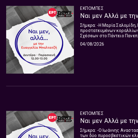
ΕΚΠΟΜΠΈΣ
Ναι μεν Αλλά με την
Σήμερα: -Η Μαρία Σαλομίδη, Eρευνήτρια ΕΛΚΕΘΕ για την κατάσχεση παράνομων αλιευμένων
προστατευμένων κοραλλίων αξίας 800.000 ευρώ -Ο 
Σχέσεων στο Πάντειο Πανεπ
στη Θέουτα Στα γεγονότα και στη ζωή οι όψεις, οι εκδοχές, οι ματιές δεν είναι μία. Έως ότου
04/08/2026
αυτή αποδειχθεί, επιβεβαιω
Αλλά”, με την Ευαγγελία Μπ
ευθύνη στον απαιτητικό ακ
και την έγκυρη ανάλυση. Απ
ΕΚΠΟΜΠΈΣ
Ναι μεν Αλλά με την
Σήμερα: -Ο Ιωάννης Αναστασάκης, αντιπτέραρχος ε.α. για το δυστύχημα με τη σύγκρουση
των δύο πυροσβεστικών ελικοπτέρων -Ο Κωνσταντίνος