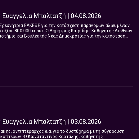
 Ευαγγελία Μπαλτατζή | 04.08.2026
Δημήτρης Καιρίδης, Καθηγητής Διεθνών
ιστήμιο και Βουλευτής Νέας Δημοκρατίας για την κατάσταση
θεί, οφείλουμε να αναζητούμε όλες τις παραμέτρους.Το “Ναι μεν
αλτατζή και τον Δημήτρη Τάκη ανταποκρίνεται με συνέπεια και
ροατή, υπηρετεί την παρουσίαση όλων των πτυχών της είδησης
ό Δευτέρα έως Παρασκευή 12 με 1 το μεσημέρι.
 Ευαγγελία Μπαλτατζή | 03.08.2026
 Καρτάλης, καθηγητής