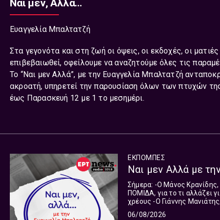
Ναι μεν, Αλλά…
Ευαγγελία Μπαλτατζή
Στα γεγονότα και στη ζωή οι όψεις, οι εκδοχές, οι ματιές
επιβεβαιωθεί, οφείλουμε να αναζητούμε όλες τις παραμέ
Το “Ναι μεν Αλλά”, με την Ευαγγελία Μπαλτατζή ανταποκρ
ακροατή, υπηρετεί την παρουσίαση όλων των πτυχών της
έως Παρασκευή 12 με 1 το μεσημέρι.
ΕΚΠΟΜΠΈΣ
Ναι μεν Αλλά με την
Σήμερα: -Ο Μάνος Κρανίδης, Πολιτικός Μηχανικός, Μέλος του Διοικητικού Συμβουλίου της
ΠΟΜΙΔΑ, για το τι αλλάζει 
χρέους -Ο Γιάννης Μανιάτης, Ευρωβουλευτής ΠΑΣΟΚ και Πρώην Βουλευτής Ενέργειας, για
την ηλεκτρική διασύνδεση Ελλάδας – Κύπρου Στα γε
06/08/2026
εκδοχές, οι ματιές δεν είνα