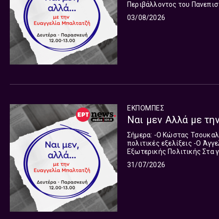
Περιβάλλοντος του Πανεπιστημίου Αθηνών για την
αντιμετώπισης των πυρκαγιώ
03/08/2026
στη ζωή οι όψεις, οι εκδοχές
επιβεβαιωθεί, οφείλουμε να
Ευαγγελία Μπαλτατζή και το
απαιτητικό ακροατή, υπηρε
έγκυρη ανάλυση. Από Δευτέρ
ΕΚΠΟΜΠΈΣ
Ναι μεν Αλλά με την
Σήμερα: -Ο Κώστας Τσουκαλάς, Εκπρόσωπος Τύπου του ΠΑΣΟΚ-ΚΙΝΑΛ, στη συζήτηση για τις
πολιτικές εξελίξεις -Ο Άγγελος Συρίγος, βουλευτής ΝΔ και Καθηγητής Διεθνούς Δικαίου και
Εξωτερικής Πολιτικής Στα γεγονότα και στη ζωή οι όψεις, οι εκδοχές, οι ματιές δεν είναι
μία. Έως ότου αυτή αποδειχ
31/07/2026
παραμέτρους.Το “Ναι μεν Αλ
ανταποκρίνεται με συνέπεια
όλων των πτυχών της είδησ
1 το μεσημέρι.