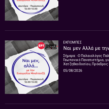
αναζητούμε όλες τις παραμέ
Δημήτρη Τάκη ανταποκρίνετα
την παρουσίαση όλων των π
Παρασκευή 12 με 1 το μεσημ
ΕΚΠΟΜΠΈΣ
Ναι μεν Αλλά με την
Σήμερα: -Ο Παλαιολόγος Παλαιολόγου, Αναπληρωτής Καθηγητής Δασοπροστασίας στο
Γεωπονικό Πανεπιστήμιο, για το
Χατζηθεοδοσίου, Πρόεδρος 
Επιμελητηρίου για την αντιμετώπιση της ακρίβει
05/08/2026
εκδοχές, οι ματιές δεν είνα
αναζητούμε όλες τις παραμέ
Δημήτρη Τάκη ανταποκρίνετα
την παρουσίαση όλων των π
Παρασκευή 12 με 1 το μεσημ