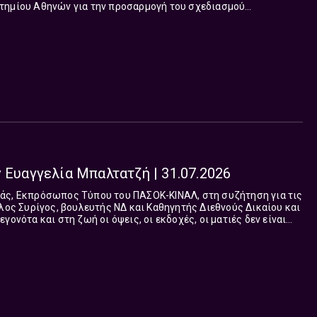
 προσαρμογή του σχεδιασμού
ν στα νέα δεδομένα της κλιματικής κρίσης.. Στα γεγονότα και
, οι ματιές δεν είναι μία. Έως ότου αυτή αποδειχθεί,
 αναζητούμε όλες τις παραμέτρους.Το “Ναι μεν Αλλά”, με την
ν Δημήτρη Τάκη ανταποκρίνεται με συνέπεια και ευθύνη στον
τεί την παρουσίαση όλων των πτυχών της είδησης και την
α έως Παρασκευή 12 με 1 το μεσημέρι.
 Ευαγγελία Μπαλτατζή | 31.07.2026
θεί, επιβεβαιωθεί, οφείλουμε να αναζητούμε όλες τις
λά”, με την Ευαγγελία Μπαλτατζή και τον Δημήτρη Τάκη
 και ευθύνη στον απαιτητικό ακροατή, υπηρετεί την παρουσίαση
ης και την έγκυρη ανάλυση. Από Δευτέρα έως Παρασκευή 12 με