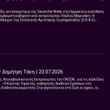
έλεχος της Ελληνικής Αριστερής Συμπαράταξης (Ε.Λ.Α.Σ),
μέλος επιστημονικού συμβουλίου Ινστιτούτου Τσίπρα για την πολιτική επικαιρότητα Στα...
 Δημήτρη Τάκη | 23.07.2026
 στο
ι μία. Έως ότου αυτή αποδειχθεί, επιβεβαιωθεί, οφείλουμε να
τρους.Το “Ναι μεν Αλλά”, με την Ευαγγελία Μπαλτατζή και τον
ι με συνέπεια και ευθύνη στον απαιτητικό ακροατή, υπηρετεί
τυχών της είδησης και την έγκυρη ανάλυση. Από Δευτέρα έως
έρι.