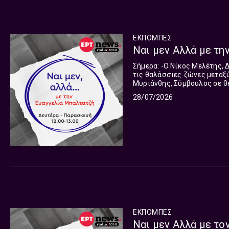
ΕΚΠΟΜΠΈΣ
Ναι μεν Αλλά με την
Σήμερα: -Ο Νίκος Μελέτης, Διπλωματικός Συντάκτης της ΕΡΤ, για τις νέες συνομιλίες για
τις θαλάσσιες ζώνες μεταξύ Ελλ
Μυριάνθης, Σύμβουλος σε θέ
στο ενεργειακό πεδίο σε σχέση με τον πόλεμο 
28/07/2026
οι εκδοχές, οι ματιές δεν ε
αναζητούμε όλες τις παραμέ
Δημήτρη Τάκη ανταποκρίνετα
την παρουσίαση όλων των π
Παρασκευή 12 με 1 το μεσημ
ΕΚΠΟΜΠΈΣ
Ναι μεν Αλλά με το