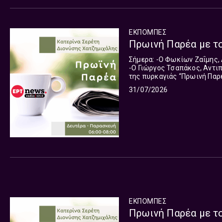
ΕΚΠΟΜΠΈΣ
Σήμερα: -Ο Φωκίων Ζαΐμης, Αντιπεριφερειάρχης Αχαΐας, για τη φωτιά που έχει ξεσπάσει
-Ο Γιώργος Τσαπάκος, Αντι
της πυρκαγιάς “Πρωινή Παρέα” με πολλές ώρες πτήσης στον ραδιοφωνικό αέρα είναι εδώ
και κάθε μέρα, 6 με 8 το π
31/07/2026
ξεκίνημα της ημέρας. Ο Διο
ενημερώνουν, μας διασκεδάζ
ΕΚΠΟΜΠΈΣ