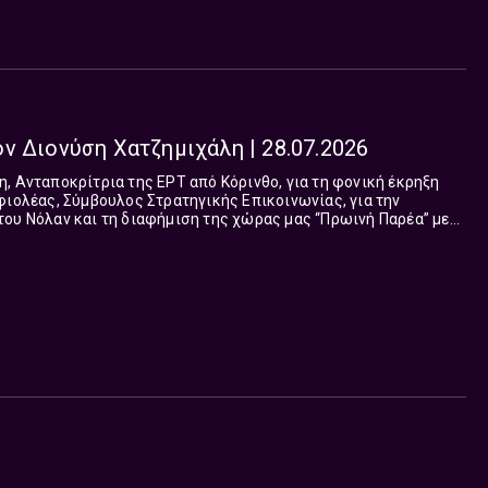
Πρωινή Παρέα με τον Διονύση Χατζημιχάλη | 28.07.2026
αν και τη διαφήμιση της χώρας μας “Πρωινή Παρέα” με
διοφωνικό αέρα είναι εδώ και κάθε μέρα, 6 με 8 το πρωί, από
 μας κρατάει συντροφιά στο ξεκίνημα της ημέρας. Ο Διονύσης
α Σερέτη μας ξυπνούν, μας ενημερώνουν, μας διασκεδάζουν και
πορίες.