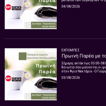
μέτωπα των πυρκαγιών -Ο Δημήτρης Βόρδος, Αντιδήμαρχος Πολιτικής Προστασίας
Μεγαρέων Πρωινή Παρέα” με
04/08/2026
κάθε μέρα, 6 με 8 το πρωί, απ
ΕΚΠΟΜΠΈΣ
Σήμερα, εκτάκτως 05:00-08:0
Βοιωτία που μαίνονται οι φωτιές : -H Χρυσίτα Νικητάκη, Ρεπόρτερ, από
στον Άγιο Νεκτάριο -Ο Γιώργος Κοβός, Ρεπόρτερ, για την εξέλιξη της φωτιάς στην Ψάθα -Ο
Κώστας Νούσης, Ρεπόρτερ, απ
03/08/2026