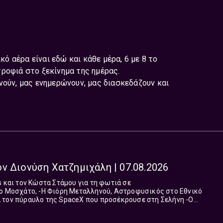
 αέρα είναι εδώ και κάθε μέρα, 6 με 8 το
ροφιά στο ξεκίνημα της ημέρας.
νούν, μας ενημερώνουν, μας διασκεδάζουν και
Πρωινή Παρέα με τον Διονύση Χατζημιχάλη | 07.08.2026
 Αστροφυσικός στο Εθνικό
τον πύραυλο της SpaceX που προσέκρουσε στη Σελήνη -Ο
της της ΕΡΤ, για τον Τζιάνι Ινφαντίνο Πρωινή Παρέα” με
ιοφωνικό αέρα είναι εδώ και κάθε μέρα, 6 με 8 το πρωί, από ...