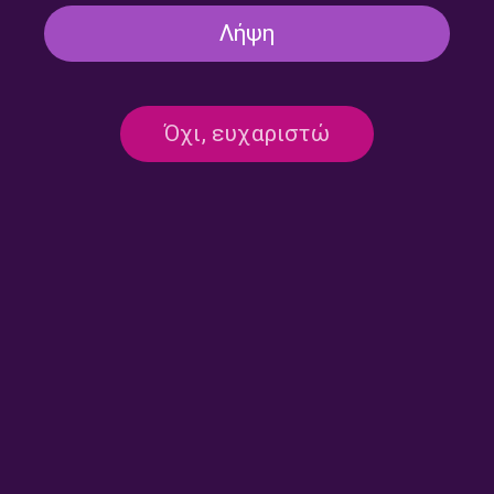
Λήψη
ΕΚΠΟΜΠΈΣ
Έχουμε και Λέμε με τον Στέλιο
Όχι, ευχαριστώ
Βραδέλη και τον Γιώργο Πίκουλα |
28.07.2026
28/07/2026
ΕΚΠΟΜΠΈΣ
Έχουμε και Λέμε με τον Στέλιο
Βραδέλη και τον Γιώργο Πίκουλα |
27.07.2026
27/07/2026