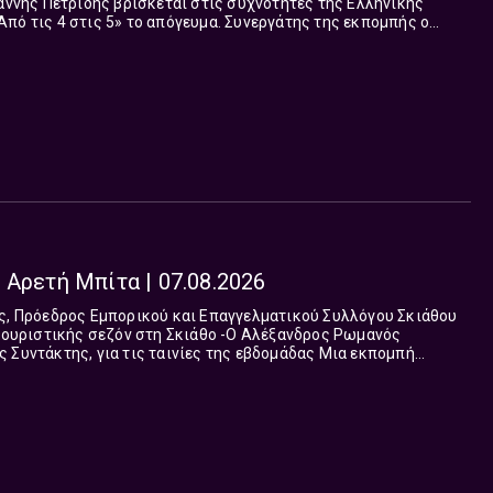
ιάννης Πετρίδης βρίσκεται στις συχνότητες της Ελληνικής
πό τις 4 στις 5» το απόγευμα. Συνεργάτης της εκπομπής ο
 Αρετή Μπίτα | 07.08.2026
ς σεζόν στη Σκιάθο -Ο Αλέξανδρος Ρωμανός
άκτης, για τις ταινίες της εβδομάδας Μια εκπομπή
κό πρόσημο και ετερόκλητο...