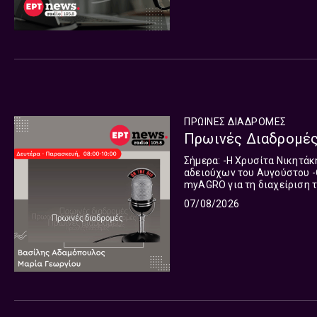
ΠΡΩΙΝΕΣ ΔΙΑΔΡΟΜΕΣ
Πρωινές Διαδρομές 
Σήμερα: -Η Χρυσίτα Νικητάκη, από το λιμάνι του Πειραιά για τις αναχωρήσεις των
αδειούχων του Αυγούστου -Ο Γιώργος Πιτσιλής, Διοικητής ΑΑΔΕ, για τη νέα εφαρμογή
myAGRO για τη διαχείριση των αγροτικών επ
στην Αττικοβοιωτία μιλούν: Ο Παναγιώτης Μαργέτης, Δήμαρχος Μεγαρέων Ο Αρμόδιο
07/08/2026
Δρίκος, Δήμαρχος Μάνδρας -Ο Θεμιστοκλής Μπάκας, Πρόεδρος Πανελλαδικού Δικτύου
Κτηματομεσιτών, για το κόστος της φοιτητ
Βιολόγος, για τα κοράλλια -Ο Γιώργος Κωνσταντινούδης, Μέλος Εθελοντικής Ομάδας
«Εχεδώρου Φύσις», για το 
Read more