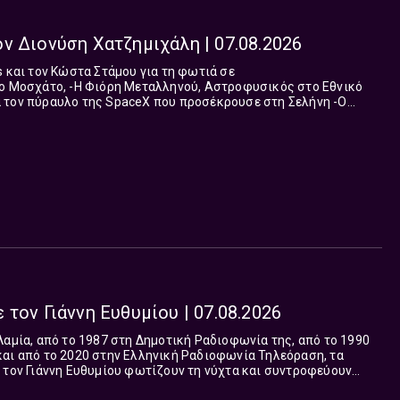
Πρωινή Παρέα με τον Διονύση Χατζημιχάλη | 07.08.2026
 Αστροφυσικός στο Εθνικό
τον πύραυλο της SpaceX που προσέκρουσε στη Σελήνη -Ο
της της ΕΡΤ, για τον Τζιάνι Ινφαντίνο Πρωινή Παρέα” με
ιοφωνικό αέρα είναι εδώ και κάθε μέρα, 6 με 8 το πρωί, από ...
τον Γιάννη Ευθυμίου | 07.08.2026
Λαμία, από το 1987 στη Δημοτική Ραδιοφωνία της, από το 1990
και από το 2020 στην Ελληνική Ραδιοφωνία Τηλεόραση, τα
 τον Γιάννη Ευθυμίου φωτίζουν τη νύχτα και συντροφεύουν
ρώνουν οι καθημερινές παρέα με όλες τις εκδοχές του λαϊκού