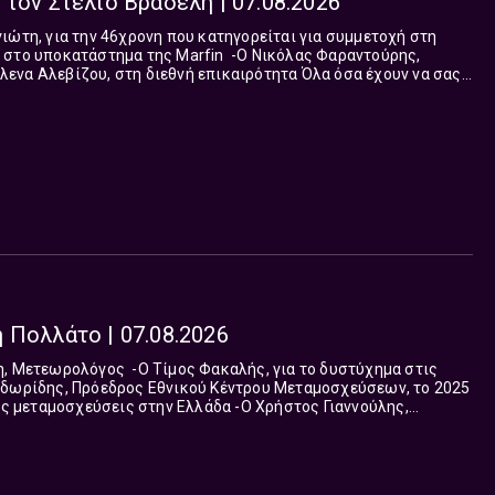
 τον Στέλιο Βραδέλη | 07.08.2026
άστημα της Marfin -Ο Nικόλας Φαραντούρης,
ι ο Γιώργος Πίκουλας από Δευτέρα έως και Παρασκευή, 1 με 2 το
ιεθνή ματιά στα γεγονότα η Έλενα Αλεβίζου.
 Πολλάτο | 07.08.2026
χεύσεις στην Ελλάδα -Ο Χρήστος Γιαννούλης,
ς, Δήμαρχος Αγαθονησίου,
πουργού να μετατραπεί το Αγαθονήσι σε νησί πλήρους
Μετρό Θεσσαλονίκης προς την Καλαμαριά...
Read more