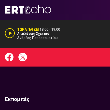
Μετάβαση
σε
περιεχόμενο
ΤΩΡΑ ΠΑΙΖΕΙ
18:00
-
19:00
Απολύτως Σχετικό
Ανδρέας Παπασταματίου
Εκπομπές