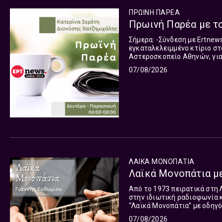
ΠΡΩΙΝΗ ΠΑΡΕΑ
Σήμερα: -Σύνδεση με Ertnews και τον Κώστα Στάμου για τη φωτιά σε
εγκαταλελειμμένο κτίριο στο Μοσχάτο, -Η Φιόρη Μεταλληνού,
Αστεροσκοπείο Αθηνών, για 
Δημήτρης Καΐμάς, αθλητικός συντάκ
07/08/2026
πολλές ώρες πτήσης στον ραδ
Read more
ΛΑΙΚΑ ΜΟΝΟΠΑΤΙΑ
Λαϊκά Μονοπάτια με 
Από το 1973 πειρατικά στη 
στην ιδιωτική ραδιοφωνία 
“Λαϊκά Μονοπάτια” με οδηγό
όσους ξενυχτούν όπως ξημε
07/08/2026