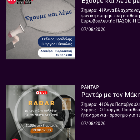
Έχουμε και Λέμε με
Σήμερα: -Η Άννα Βλαχοπαναγιώτη, για την 46χρονη που κατηγορείται για συμμετοχή στη
φονική εμπρηστική επίθεση στο υποκατ
Ευρωβουλευτής ΠΑΣΟΚ -Η Έλενα Αλεβίζου, στη διεθνή επικαιρότητα Όλα όσα έχουν να σας
πουν ο Στέλιος Βραδέλης κα
07/08/2026
μεσημέρι.Μαζί τους για τη δ
ΡΑΝΤΑΡ
Ραντάρ με τoν Μάκη
Σήμερα: -Η Όλγα Παπαβγούλη, Μετεωρολόγος -Ο Τίμος Φακαλής, για το δυστύχημα στις
Σέρρες -Ο Γιώργος Παπαθεοδωρίδης, Πρόεδρος Εθνικού Κέντρου Μεταμοσχεύσεων, το 2025
ήταν χρονιά - ορόσημο για τις μεταμοσ
Κοινοβουλευτικός Εκπρόσωπος ΣΥΡΙΖΑ -Ο Ευάγγελος Κόττορο
07/08/2026
για την πρόταση του Πρωθυ
ηλεκτροκίνησης -Ο Νίκος Ταχιάος, Υφυπουργός Μεταφορών, για τα δοκιμαστικά
δρομολόγια επέκτασης του 