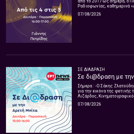
από το 2017 ως σήμερα, ο Γ
Ραδιοφωνίας, καθημερινά «Α
Δημήτρης Ζουγρής.
07/08/2026
ΣΕ ΔΙΑΔΡΑΣΗ
Σε δι@δραση με την
Σήμερα : -Ο Σάκης Ζλατούδης, Πρόεδρος Εμπορικού και Επαγγελματικού Συλλόγου Σκιάθου
για την εικόνα της φετινής τουριστική
Λιζάρδος, Κινηματογραφικός Συντ
συμπεριληπτική, με κοινωνι
07/08/2026