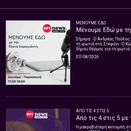
ΜΕΝΟΥΜΕ ΕΔΩ
Μένουμε Εδώ με την
Σήμερα: -Ο Ανδρέας Πούλος αντιδήμαρχος πολιτικής προστασίας του δήμου Κορινθίων για
τη φωτιά στο Στεφάνι -Ο Κώστας Κουγιουμτζίδης αντιδήμαρχος πολιτικής προστασίας του
δήμου Θέρμης για τη φωτιά στο Μονοπήγαδο -Ο Χρήστο
Τμήματος πληροφορικής και
07/08/2026
την τεχνητή νοημοσύνη και 
νομπελίστα Ντέμη Χασάμπη 
τεχνητής νοημοσύνης στη google -Ο Χρήστος Μπούρας πρύτανης του 
Πατρών για τα 14 εκατομμύ
πανεπιστημίου αλλά και για
ιατρικής. H αφετηρία και ο 
ταυτοποίηση, διαχείριση για
γίνονται… Ειδήσεις και από
και αξιομνημόνευτα.
ΑΠΟ ΤΙΣ 4 ΣΤΙΣ 5
Από τις 4 στις 5 με 
Η μακροβιότερη εκπομπή στο