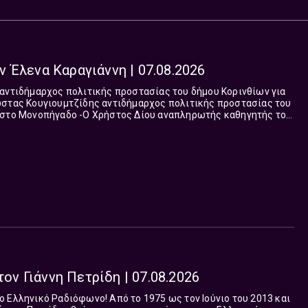
 Έλενα Καραγιάννη | 07.08.2026
ς Δίου αναπληρωτής καθηγητής του
 τηλεματικής του Χαροκόπειου πανεπιστημίου με αντικείμενο
τη μηχανική μάθηση για το τι σηματοδοτεί η τοποθέτηση του
στη θέση του υπεύθυνου για το μακροπρόθεσμο σχεδιασμό της
πανεπιστημίου
ρια ευρώ που θα διατεθούν για αναβάθμιση των υποδομών του
 το μεγάλο διεθνές ενδιαφέρον για το αγγλόφωνο πρόγραμμα
προορισμός, λίγο πριν το τέλος της μέρας. Ιχνηλάτηση,
 όσα γίνονται και δεν λέγονται και για όσα λέγονται και δεν
ψεις. Πρόσωπα και φαινόμενα. Προτάσεις, τάσεις, αξιοπερίεργα
τον Γιάννη Πετρίδη | 07.08.2026
 Ελληνικό Ραδιόφωνο! Aπό το 1975 ως τον Ιούνιο του 2013 και