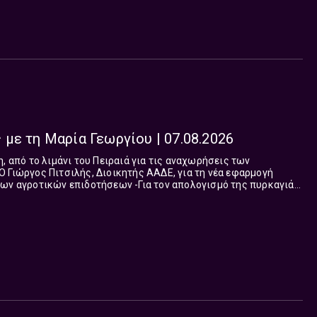
με τη Μαρία Γεωργίου | 07.08.2026
ιδοτήσεων -Για τον απολογισμό της πυρκαγιάς
ς
ικής στέγης -Ο Χρήστος Τακλής, Θαλάσσιος
ότι στέρεψε η λιμνοθάλασσα Καλοχωρίου στη Θεσσαλονίκη από
την παρατεταμένη ανομβρία Συμφωνούν, διαφωνούν, φωτίζουν και αποκρυπτογραφούν ...