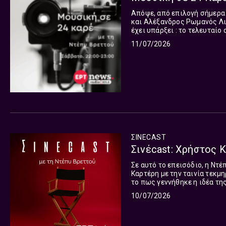
Απόψε, από επιλογή σήμερα 
και Αλέξανδρος Ρωμανός Λιζ
έχει υπάρξει : το τελευταίο
εμβληματικές μορφές του ελ
11/07/2026
ΣΙΝΕCAST
Σινέcast: Χρήστος Κ
Σε αυτό το επεισόδιο, η Ντ
Καρτέρη με την ταινία τεκμηρίωσ
το πως γεννήθηκε η ιδέα τη
συνεχίζοντας τη ναυτική πα
10/07/2026