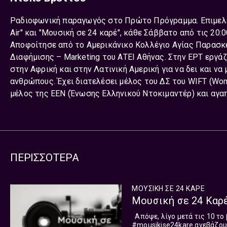
Ραδιοφωνική παραγωγός στο Πρώτο Πρόγραμμα. Επιμελεί
Air" και "Μουσική σε 24 καρέ", κάθε Σάββατο από τις 20:
Αποφοίτησε από το Αμερικάνικο Κολλέγιο Αγίας Παρασκε
Διαφήμισης – Marketing του ΑΤΕΙ Αθήνας. Στην ΕΡΤ εργάζ
στην Αφρική και στην Λατινική Αμερική για να δει και να
ανθρώπους. Έχει διατελέσει μέλος του ΔΣ του WIFT (Women
μέλος της ΕΕΝ (Ένωσης Ελληνικού Ντοκιμαντέρ) και αγα
ΠΕΡΙΣΣΟΤΕΡΑ
ΜΟΥΣΙΚΗ ΣΕ 24 ΚΑΡΕ
Μουσική σε 24 Καρέ
Απόψε, λίγο μετά τις 10 το βράδυ, στην εκπομπή Μουσική σε 24 καρέ,
#mousikise24kare ανεβάζουμ