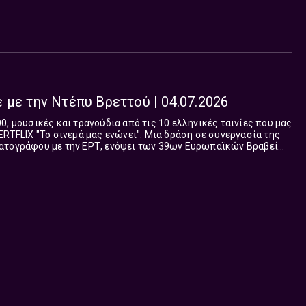
 με την Ντέπυ Βρεττού | 04.07.2026
0, μουσικές και τραγούδια από τις 10 ελληνικές ταινίες που μας
ΕRTFLIX "Το σινεμά μας ενώνει". Μια δράση σε συνεργασία της
ατογράφου με την ΕΡΤ, ενόψει των 39ων Ευρωπαϊκών Βραβείων
ξενηθούν στην Αθήνα τον Ιανουάριο...