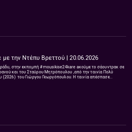
 με την Ντέπυ Βρεττού | 20.06.2026
 βράδυ, στην εκπομπή #mousikise24kare aκούμε το σάουντρακ σε
ανού και του Σταύρου Μητρόπουλου ,από την ταινία Πολύ
) του Γιώργου Γεωργόπουλου. Η ταινία απέσπασε
σικής στα Ιρις 2026 και η Μαριλένα Ορφανού μίλησε στο EPT
 για αυτή την διάκριση. Κάθε Σάββατο βράδυ, λίγο μετά τις
έγει soundtracks από αγαπημένες ταινίες του ελληνικού και
ιλάει γι’ αυτές. Oλες οι εκπομπές υπάρχουν on
techo.gr/radio/ertnews-radio/show/mousiki-se-24-kare/