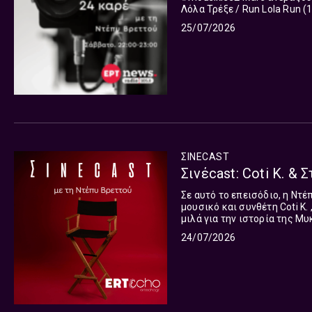
Λόλα Τρέξε / Run Lola Run (1998) του Τομ Τίκβερ. 
θερινά σινεμά. O
25/07/2026
ΣΙΝΕCAST
Σινέcast: Coti K. & 
Σε αυτό το επεισόδιο, η Ντ
μουσικό και συνθέτη Cοti Κ. , 
μιλά για την ιστορία της Μ
δεκαετία του ‘60 να γίνει ένα
24/07/2026