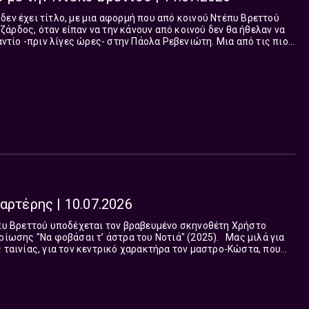
δεν έχει τίτλο, με μια αφορμή που από κοινού Ντέπυ Βρεττού
άρδος, όταν είπαν να την κάνουν από κοινού δεν θα ήθελαν να
 αντίο -πριν λίγες ώρες- στην Πάολα Ρεβενιώτη. Μια από τις πιο
ληνικού ΛΟΑΤΚΙ+ ...
αρτέρης | 10.07.2026
έπυ Βρεττού υποδέχεται τον βραβευμένο σκηνοθέτη Χρήστο
ης "Να φοβάσαι τ’ άστρα του Νοτιά" (2025). Μας μιλά για
ς ταινίας, για τον κεντρικό χαρακτήρα τον μαστρο-Κώστα, που
ράδοση της π...