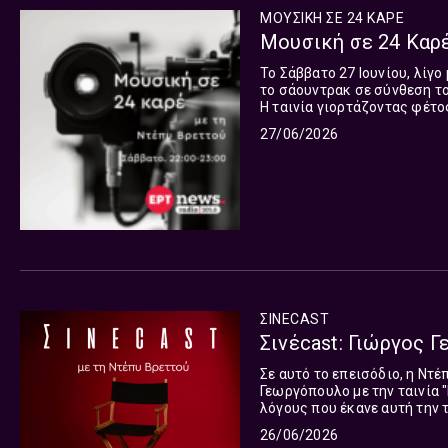
ΜΟΥΣΙΚΗ ΣΕ 24 ΚΑΡΕ
Μουσική σε 24 Καρέ
Το Σάββατο 27 Iουνίου, λίγο
το σάουντρακ σε σύνθεση του
Η ταινία γιορτάζοντας φέτο
αίθουσες. Κάθε Σάββατο 
27/06/2026
ΣΙΝΕCAST
Σινέcast: Γιώργος Γ
Σε αυτό το επεισόδιο, η Ντ
Γεωργόπουλο με την ταινία "Πολύ κ
λόγους που έκανε αυτή την τ
Πέραμα, για την ατμόσφαιρα 
26/06/2026