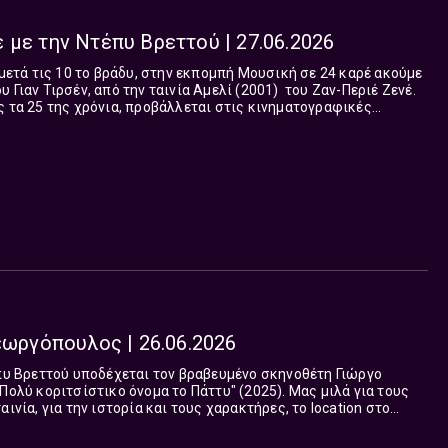
 με την Ντέπυ Βρεττού | 27.06.2026
 μετά τις 10 το βράδυ, στην εκπομπή Μουσική σε 24 καρέ ακούμε
 Γιαν Τιρσέν, από την ταινία Αμελί (2001) του Ζαν-Περιέ Ζενέ.
ς τα 25 της χρόνια, προβάλλεται στις κινηματογραφικές
βράδυ, λίγο με...
εωργόπουλος | 26.06.2026
έπυ Βρεττού υποδέχεται τον βραβευμένο σκηνοθέτη Γιώργο
οριτσίστικο όνομα το Πάττυ" (2025). Μας μιλά για τους
αινία, για την ιστορία και τους χαρακτήρες, το location στο
των 80s που επέλε...