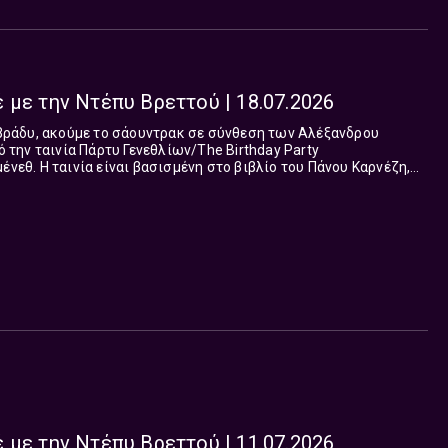
 με την Ντέπυ Βρεττού | 18.07.2026
 βράδυ, ακούμε το σάουντρακ σε σύνθεση των Aλέξανδρου
πό την ταινία Πάρτυ Γενεθλίων/Τhe Birthday Party
ένεθ. Η ταινία είναι βασισμένη στο βιβλίο του Πάνου Καρνέζη,
ροβάλλεται στα θερινά σινεμ...
 με την Ντέπυ Βρεττού | 11.07.2026