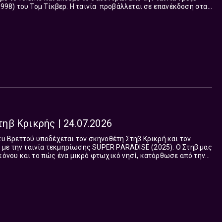
Η ταινία προβάλλεται σε επανέκδοση στα
λες οι εκπομπές υπάρχουν on demand&...
Στηβ Κρικρής | 24.07.2026
έπυ Βρεττού υποδέχεται τον σκηνοθέτη Στηβ Κρικρή και τον
με την ταινία τεκμηρίωσης SUPER PARADISE (2025). Ο Στηβ μας
υκόνου και το πώς ένα μικρό φτωχικό νησί, κατόρθωσε από την
ς από τους...