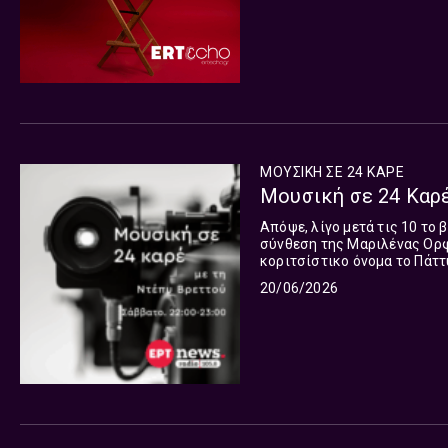
ΜΟΥΣΙΚΗ ΣΕ 24 ΚΑΡΕ
Μουσική σε 24 Καρέ
Απόψε, λίγο μετά τις 10 το
σύνθεση της Μαριλένας Ορφ
κοριτσίστικο όνομα το Πάττυ (2026
το Βραβείο Πρωτότυπης Μου
20/06/2026
news radio και στην εκπομπή
22:00, η Ντέπυ Βρεττού επιλ
ξένου κινηματογράφου και μ
demand εδώ: https://www.er