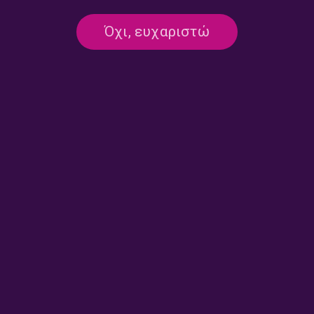
ΕΚΠΟΜΠΈΣ
Ξεκίνημα με την Ματίνα
Όχι, ευχαριστώ
Καραμίντζου | 21.06.2026
21/06/2026
ΕΚΠΟΜΠΈΣ
Ξεκίνημα με την Ματίνα
Καραμίντζου | 20.06.2026
20/06/2026
ΕΚΠΟΜΠΈΣ
Ξεκίνημα με την Ματίνα