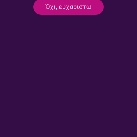
Όχι, ευχαριστώ
ΝΑΙ ΜΕΝ, ΑΛΛΑ…
Ναι μεν Αλλά με τον Δημήτρη Τάκη |
14.07.2026
14/07/2026
ΝΑΙ ΜΕΝ, ΑΛΛΑ…
Ναι μεν Αλλά με τον Δημήτρη Τάκη |
13.07.2026
13/07/2026
ΝΑΙ ΜΕΝ, ΑΛΛΑ…