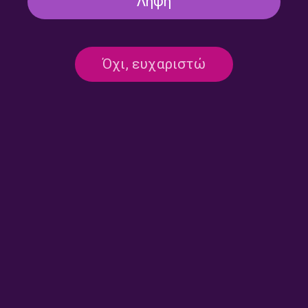
Λήψη
Πρώτο – Σαββατοκύριακο με τον
Θοδωρή Βγενή | 13.07.2025
13/07/2025
Όχι, ευχαριστώ
ΠΡΩΤΟ - ΣΑΒΒΑΤΟΚΥΡΙΑΚΟ
Πρώτο – Σαββατοκύριακο με τον
Θοδωρή Βγενή | 12.07.2025
12/07/2025
ΠΡΩΤΟ - ΣΑΒΒΑΤΟΚΥΡΙΑΚΟ
Πρώτο – Σαββατοκύριακο με τον