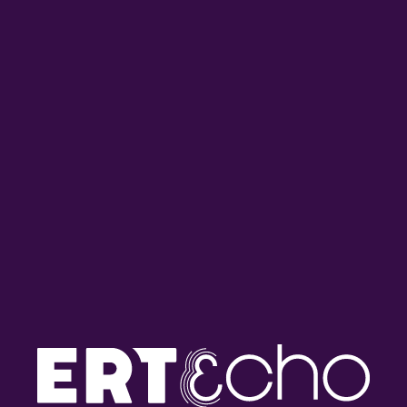
ΘΕΑΤΡΟ
ΘΈΑΤΡΟ
ΘΈΑΤΡΟ
“Η Λούσυ Πέρλα ξανά κοντά σας”
του Άκη Δήμου
27/03/2023
ΘΕΑΤΡΟ
ΘΈΑΤΡΟ
ΘΈΑΤΡΟ
“Να Πεθάνει ο Χάρος” του Θωμά
Κοροβίνη
27/03/2023