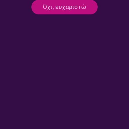
Χρυσοστόμου | 13.07.2026
Όχι, ευχαριστώ
13/07/2026
ΕΚΠΟΜΠΈΣ
ΜΟΥΣΙΚΉ
Ροκ Συναναστροφές με τον Πάνο
Χρυσοστόμου | 10.07.2026
10/07/2026
ΕΚΠΟΜΠΈΣ
ΜΟΥΣΙΚΉ
Ροκ Συναναστροφές με τον Πάνο
Χρυσοστόμου | 09.07.2026