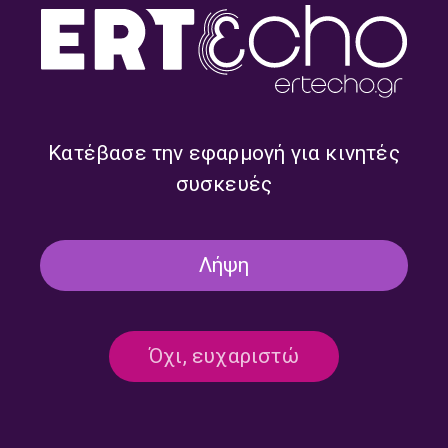
την Κυριακή» | 05.04.2026
05/04/2026
Κατέβασε την εφαρμογή για κινητές
συσκευές
ΕΚΠΟΜΠΈΣ
ΣΥΝΕΝΤΕΎΞΕΙΣ
Εύα Νάθενα – «Ραντεβού την
Κυριακή» | 22.03.2026
Λήψη
22/03/2026
Όχι, ευχαριστώ
ΕΚΠΟΜΠΈΣ
ΣΥΝΕΝΤΕΎΞΕΙΣ
Δήμητρα Γαλάνη – «Ραντεβού την
Κυριακή» | 08.03.2026