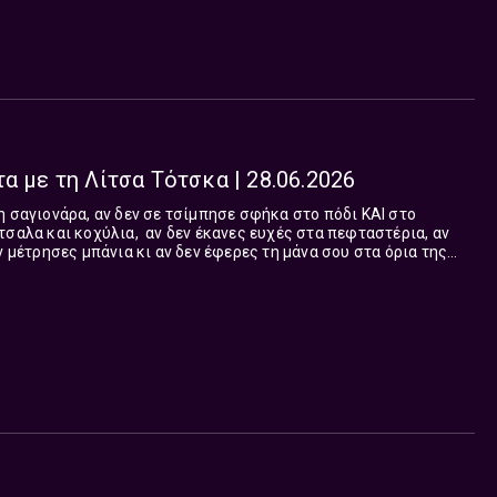
α με τη Λίτσα Τότσκα | 28.06.2026
η σαγιονάρα, αν δεν σε τσίμπησε σφήκα στο πόδι ΚΑΙ στο
τσαλα και κοχύλια, αν δεν έκανες ευχές στα πεφταστέρια, αν
ν μέτρησες μπάνια κι αν δεν έφερες τη μάνα σου στα όρια της
 μπλουζάκια σου, δε...