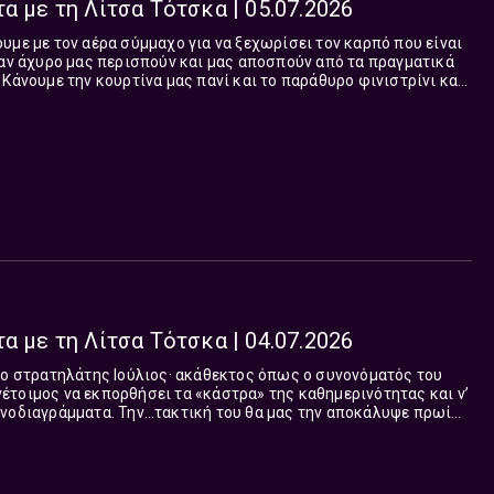
α με τη Λίτσα Τότσκα | 05.07.2026
υμε με τον αέρα σύμμαχο για να ξεχωρίσει τον καρπό που είναι
σαν άχυρο μας περισπούν και μας αποσπούν από τα πραγματικά
 Κάνουμε την κουρτίνα μας πανί και το παράθυρο φινιστρίνι και
(8-10) στο Δεύτερο Πρόγραμμα!
α με τη Λίτσα Τότσκα | 04.07.2026
 ο στρατηλάτης Ιούλιος· ακάθεκτος όπως ο συνονόματός του
τοιμος να εκπορθήσει τα «κάστρα» της καθημερινότητας και ν’
ονοδιαγράμματα. Την…τακτική του θα μας την αποκάλυψε πρωί
Σαββάτου στο Δεύτερο Πρόγραμμα! Πριν το...