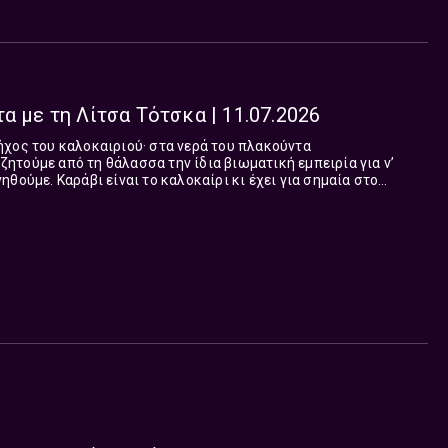
α με τη Λίτσα Τότσκα | 11.07.2026
χος του καλοκαιριού· στα νερά του πλακούντα
τούμε από τη θάλασσα την ίδια βιωματική εμπειρία για ν’
θούμε. Καράβι είναι το καλοκαίρι κι έχει για σημαία στο
τάμε στη ζωή για να δροσιστούμε κι αναζητούμε τρόπους για να
ου (8-10) στο Δεύτερο Πρόγραμμα!