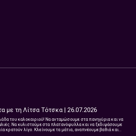
α με τη Λίτσα Τότσκα | 26.07.2026
λάδα του καλοκαιριού! Να ανταμώσουμε στα πανηγύρια και να
λιές. Να κυλιστούμε στα πλατανόφυλλα και να ξεδιψάσουμε
αία κρατούν λίγο. Κλείνουμε τα μάτια, αναπνέουμε βαθιά και
ες και μνήμες στις αποσκευέ...