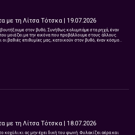
α με τη Λίτσα Τότσκα | 19.07.2026
 βουτήξουμε στον βυθό; Συνήθως κολυμπάμε στα ρηχά, έναν
ου μοιάζει με την εικόνα που προβάλλουμε στους άλλους.
 οι βαθιές επιθυμίες μας, κατοικούν στον βυθό, έναν κόσμο
, που είναι εκεί και μας περιμ...
α με τη Λίτσα Τότσκα | 18.07.2026
ο κοχύλι κι ας μην έχει δική του φωνή. Φυλακίζει αέρα και