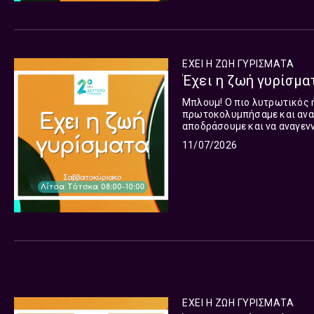
ΕΧΕΙ Η ΖΩΗ ΓΥΡΙΣΜΑΤΑ
Έχει η ζωή γυρίσματ
Μπλουμ! Ο πιο λυτρωτικός ή
πρωτοκολυμπήσαμε και αναζη
αποδράσουμε και να αναγεννη
κατάρτι του ένα μαγιό. Βου
11/07/2026
μην… πνιγούμε, πρωί Σαββάτ
ΕΧΕΙ Η ΖΩΗ ΓΥΡΙΣΜΑΤΑ