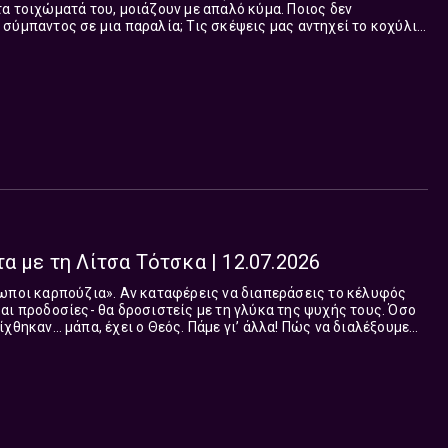
α τοιχώματά του, μοιάζουν με απαλό κύμα. Ποιος δεν
σύμπαντος σε μια παραλία; Τις σκέψεις μας αντηχεί το κοχύλι
ς αμμουδιάς που θυμίζει τα καλύτερα καλοκαίρια μας. «Βουή
 σαλπίζει το ραντεβού μας, πρωί Σαββάτου (8-10) στο Δεύτερο
α με τη Λίτσα Τότσκα | 12.07.2026
ρωποι καρπούζια». Αν καταφέρεις να διαπεράσεις το κέλυφός
αι προδοσίες- θα δροσιστείς με τη γλύκα της ψυχής τους. Όσο
χθηκαν… μάπα, έχει ο Θεός. Πάμε γι’ άλλα! Πώς να διαλέξουμε
ουβεντιάσαμε, πρ...