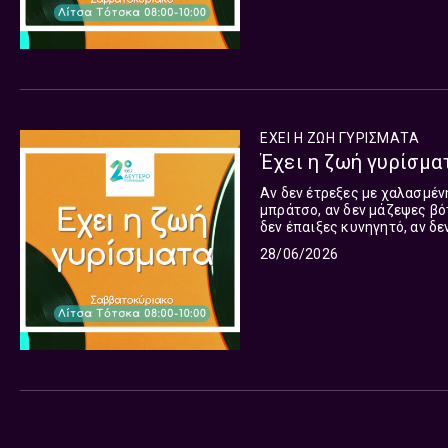
ΕΧΕΙ Η ΖΩΗ ΓΥΡΙΣΜΑΤΑ
Έχει η ζωή γυρίσματ
Αν δεν έτρεξες με χαλασμέν
μπράτσο, αν δεν μάζεψες βό
δεν έπαιξες κυνηγητό, αν δε
απελπισίας με τα λεκιασμένα
28/06/2026