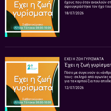
ήχους που όταν ανακλούν στ
αφουγκράστηκε τον ήχο του 
·θησαυρός του βυθού και τη
18/07/2026
σαν από πελαγίσιον κόχυλα»
Πρόγραμμα
ΕΧΕΙ Η ΖΩΗ ΓΥΡΙΣΜΑΤΑ
Έχει η ζωή γυρίσματ
Πόσο με συγκινούν οι «άνθ
τους- σκληρό από αγωνίες κ
για τα καρπούζια που αποδεί
καλό καρπούζι; Κι αυτό το κ
12/07/2026