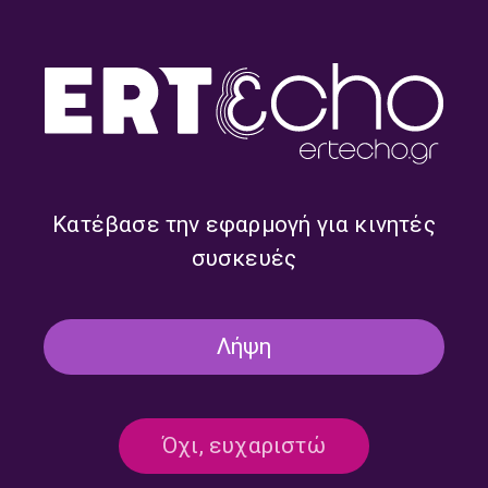
PODCAST ΣΤΟ ΔΕΎΤΕΡΟ
“Στιγμές Αρχείου” – Μεγάλη
Τετάρτη 20 Απριλίου 2022
20/04/2022
Κατέβασε την εφαρμογή για κινητές
συσκευές
PODCAST ΣΤΟ ΔΕΎΤΕΡΟ
“Στιγμές Αρχείου” – Μεγάλη Τρίτη
Λήψη
19 Απριλίου 2022
19/04/2022
Όχι, ευχαριστώ