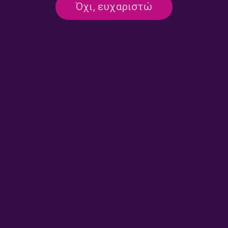
Όχι, ευχαριστώ
28/07/2026
ON DEMAND
ΜΟΥΣΙΚΗ
Wake-up Call με τη Λιάνα Μαστάθη |
27.07.2026
27/07/2026
ON DEMAND
ΜΟΥΣΙΚΗ
Wake-up Call με τη Λιάνα Μαστάθη |
24.07.2026
24/07/2026